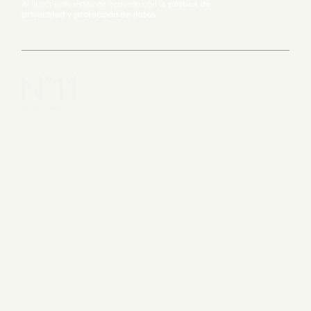
Al suscribirte estás de acuerdo con la
política de
privacidad
y
protección de datos.
Carrer Major 11, 17113
Peratallada, Girona
972 96 60 51
info@theelevenhouse.com