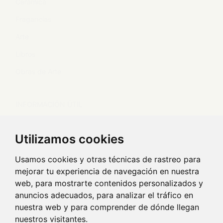
Cerámica
Fragancias
Arte
Libros
Obras de Arte
INFORMACIÓN ÚTIL
Envíos y devoluciones
Utilizamos cookies
Envío de obras de arte
Usamos cookies y otras técnicas de rastreo para
mejorar tu experiencia de navegación en nuestra
TEXTOS LEGALES
web, para mostrarte contenidos personalizados y
anuncios adecuados, para analizar el tráfico en
Aviso legal y política de privacidad
nuestra web y para comprender de dónde llegan
Política de cookies
nuestros visitantes.