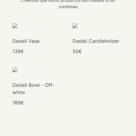
Creemos que estos productos son ideales si los
combinas
Dedali Vase
Dedali Candleholder
139€
50€
Dedali Bowl - Off-
white
189€