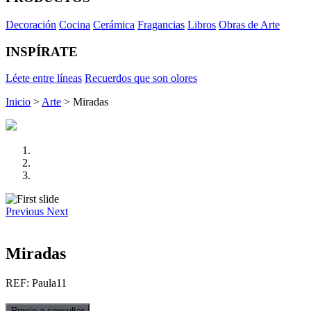
Decoración
Cocina
Cerámica
Fragancias
Libros
Obras de Arte
INSPÍRATE
Léete entre líneas
Recuerdos que son olores
Inicio
>
Arte
> Miradas
Previous
Next
Miradas
REF: Paula11
Precio a consultar