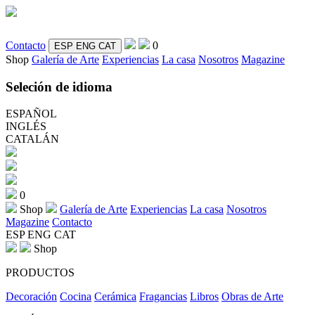
Contacto
0
ESP
ENG
CAT
Shop
Galería de Arte
Experiencias
La casa
Nosotros
Magazine
Seleción de idioma
ESPAÑOL
INGLÉS
CATALÁN
0
Shop
Galería de Arte
Experiencias
La casa
Nosotros
Magazine
Contacto
ESP
ENG
CAT
Shop
PRODUCTOS
Decoración
Cocina
Cerámica
Fragancias
Libros
Obras de Arte