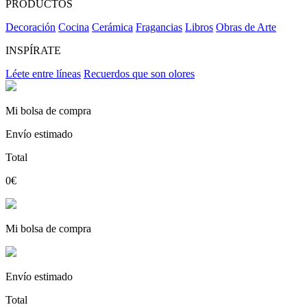
PRODUCTOS
Decoración
Cocina
Cerámica
Fragancias
Libros
Obras de Arte
INSPÍRATE
Léete entre líneas
Recuerdos que son olores
Mi bolsa de compra
Envío estimado
Total
0€
Mi bolsa de compra
Envío estimado
Total