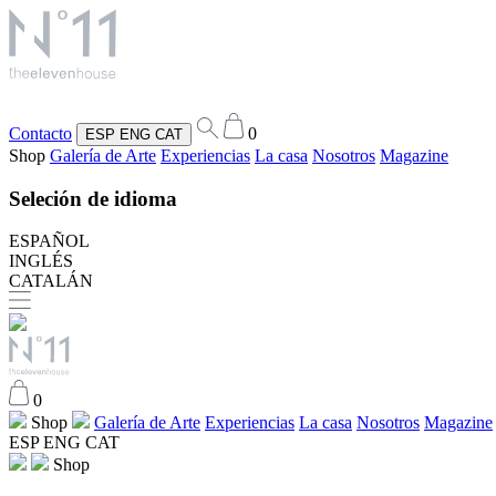
Contacto
0
ESP
ENG
CAT
Shop
Galería de Arte
Experiencias
La casa
Nosotros
Magazine
Seleción de idioma
ESPAÑOL
INGLÉS
CATALÁN
0
Shop
Galería de Arte
Experiencias
La casa
Nosotros
Magazine
ESP
ENG
CAT
Shop