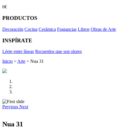
0€
PRODUCTOS
Decoración
Cocina
Cerámica
Fragancias
Libros
Obras de Arte
INSPÍRATE
Léete entre líneas
Recuerdos que son olores
Inicio
>
Arte
> Nua 31
Previous
Next
Nua 31