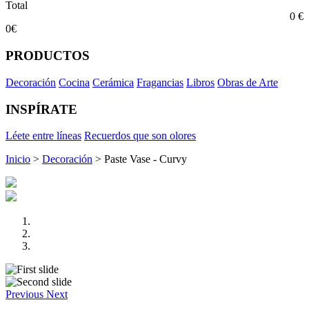
Total
0 €
0€
PRODUCTOS
Decoración
Cocina
Cerámica
Fragancias
Libros
Obras de Arte
INSPÍRATE
Léete entre líneas
Recuerdos que son olores
Inicio
>
Decoración
> Paste Vase - Curvy
Previous
Next