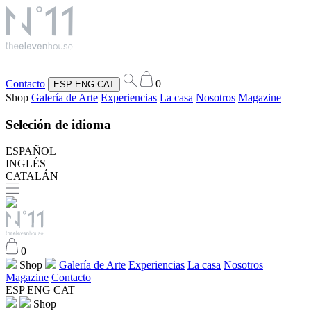
Contacto
0
ESP
ENG
CAT
Shop
Galería de Arte
Experiencias
La casa
Nosotros
Magazine
Seleción de idioma
ESPAÑOL
INGLÉS
CATALÁN
0
Shop
Galería de Arte
Experiencias
La casa
Nosotros
Magazine
Contacto
ESP
ENG
CAT
Shop