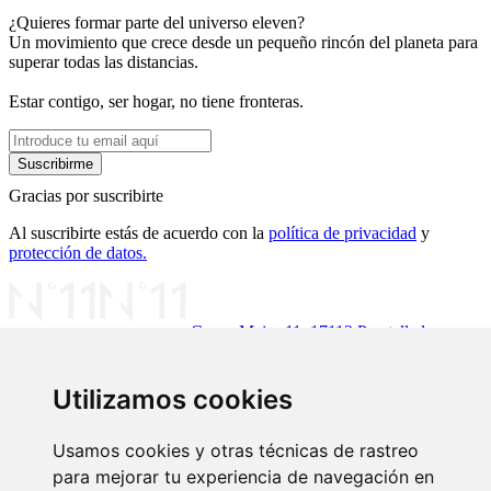
¿Quieres formar parte del universo eleven?
Un movimiento que crece desde un pequeño rincón del planeta para
superar todas las distancias.
Estar contigo, ser hogar, no tiene fronteras.
Gracias por suscribirte
Al suscribirte estás de acuerdo con la
política de privacidad
y
protección de datos.
Carrer Major 11, 17113 Peratallada,
Girona
972 96 60 51
info@theelevenhouse.com
Utilizamos cookies
LA CASA
Usamos cookies y otras técnicas de rastreo
Conoce la casa
Nosotros
Localizaciones
Arte
Experiencias
para mejorar tu experiencia de navegación en