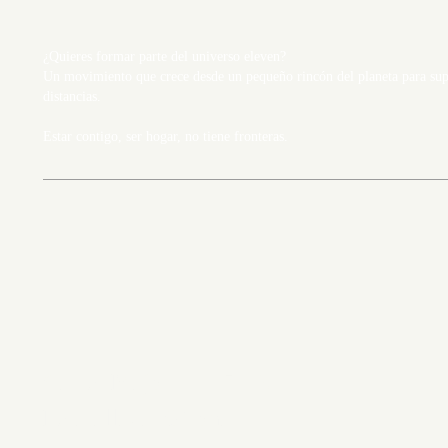
¿Quieres formar parte del universo eleven?
Un movimiento que crece desde un pequeño rincón del planeta para supe
distancias.
Estar contigo, ser hogar, no tiene fronteras.
Carrer Major 11, 17113
Peratallada, Girona