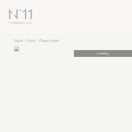
Inicio
>
Libros
> Plantar el món
Loading...