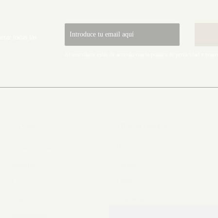
rar todas las
Al suscribirte estás de acuerdo con la
política de privacidad
y
prote
LA CASA
TIENDA ONLINE
Conoce la casa
Decoración
Nosotros
Cocina
Localizaciones
Cerámica
Arte
Fragancias
Experiencias
Arte