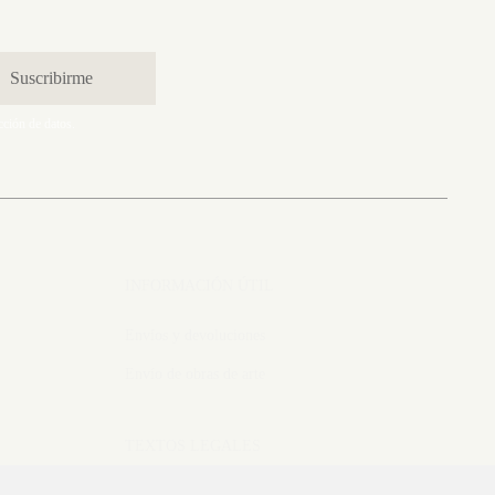
cción de datos.
INFORMACIÓN ÚTIL
Envíos y devoluciones
Envío de obras de arte
TEXTOS LEGALES