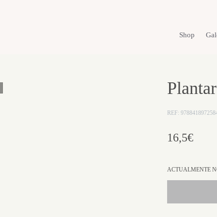
Shop
Gal
Planta
REF: 978841897258
16,5€
ACTUALMENTE NO