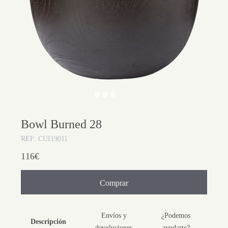
Bowl Burned 28
REF: CUI19011
116€
Comprar
Envíos y
¿Podemos
Descripción
devoluciones
ayudarte?