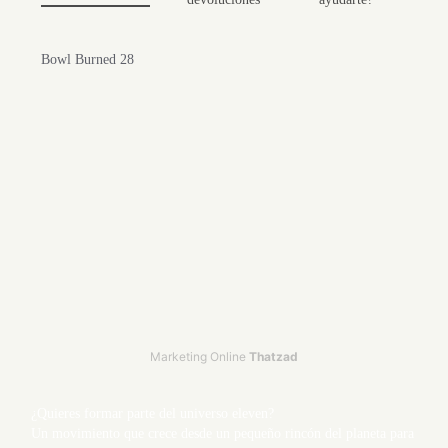
Bowl Burned 28
Marketing Online
Thatzad
¿Quieres formar parte del universo eleven?
Un movimiento que crece desde un pequeño rincón del planeta para