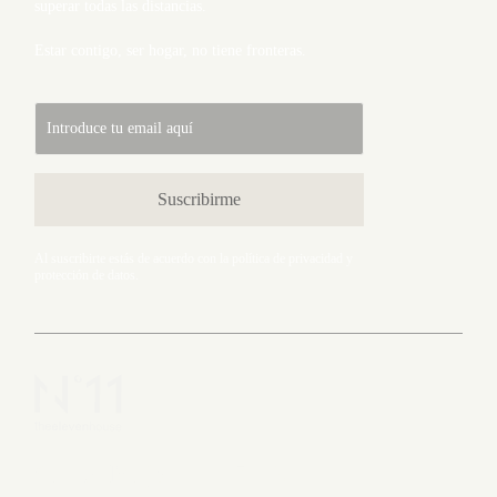
superar todas las distancias.
Estar contigo, ser hogar, no tiene fronteras.
Al suscribirte estás de acuerdo con la
política de privacidad
y
protección de datos.
Carrer Major 11, 17113