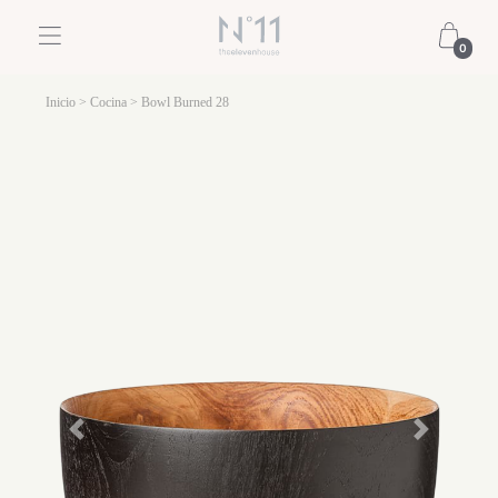
0
Inicio
>
Cocina
> Bowl Burned 28
Previous
Next