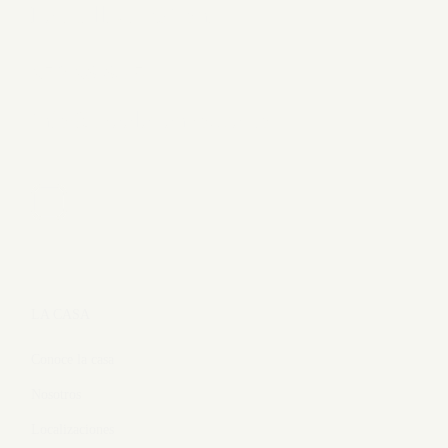
Peratallada, Girona
972 96 60 51
info@theelevenhouse.com
LA CASA
Conoce la casa
Nosotros
Localizaciones