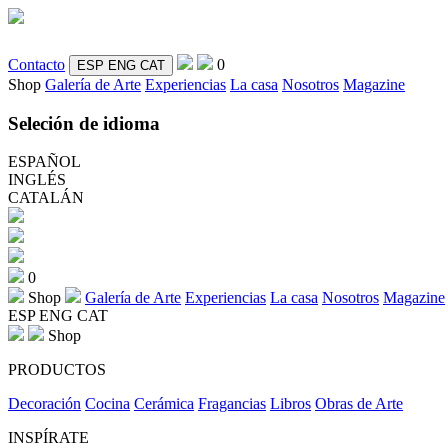
Contacto
0
ESP
ENG
CAT
Shop
Galería de Arte
Experiencias
La casa
Nosotros
Magazine
Seleción de idioma
ESPAÑOL
INGLÉS
CATALÁN
0
Shop
Galería de Arte
Experiencias
La casa
Nosotros
Magazine
ESP
ENG
CAT
Shop
PRODUCTOS
Decoración
Cocina
Cerámica
Fragancias
Libros
Obras de Arte
INSPÍRATE