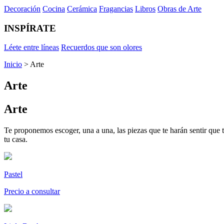
Decoración
Cocina
Cerámica
Fragancias
Libros
Obras de Arte
INSPÍRATE
Léete entre líneas
Recuerdos que son olores
Inicio
> Arte
Arte
Arte
Te proponemos escoger, una a una, las piezas que te harán sentir que t
tu casa.
Pastel
Precio a consultar