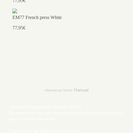
77,95€
EM77 French press White
77,95€
Marketing Online
Thatzad
¿Quieres formar parte del universo eleven?
Un movimiento que crece desde un pequeño rincón del planeta para
superar todas las distancias.
Estar contigo, ser hogar, no tiene fronteras.