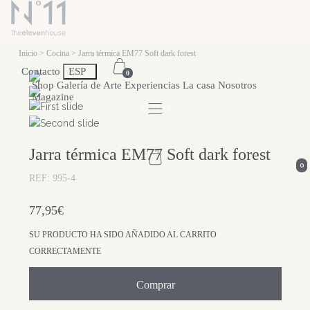
Inicio
>
Cocina
> Jarra térmica EM77 Soft dark forest
Contacto
ESP
0
Shop
Galería de Arte
Experiencias
La casa
Nosotros
Magazine
Previous
Next
Jarra térmica EM77 Soft dark forest
0
REF: 995-4
77,95€
SU PRODUCTO HA SIDO AÑADIDO AL CARRITO
CORRECTAMENTE
Comprar