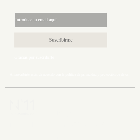
Gracias por suscribirte
Al suscribirte estás de acuerdo con la
política de privacidad
y
protección de datos.
Carrer Major 11, 17113
Peratallada, Girona
972 96 60 51
info@theelevenhouse.com