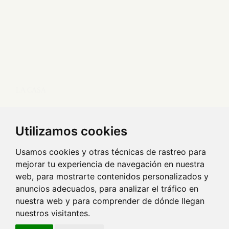
LA CASA
Conoce la casa
Nosotros
Localizaciones
Arte
Experiencias
TIENDA ONLINE
Utilizamos cookies
Decoración
Cocina
Cerámica
Fragancias
Arte
Libros
Obras de Arte
Usamos cookies y otras técnicas de rastreo para
INFORMACIÓN ÚTIL
mejorar tu experiencia de navegación en nuestra
web, para mostrarte contenidos personalizados y
Envíos y devoluciones
Envío de obras de arte
anuncios adecuados, para analizar el tráfico en
TEXTOS LEGALES
nuestra web y para comprender de dónde llegan
nuestros visitantes.
Aviso legal y política de privacidad
Política de cookies
Condiciones