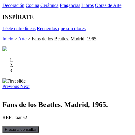
Decoración
Cocina
Cerámica
Fragancias
Libros
Obras de Arte
INSPÍRATE
Léete entre líneas
Recuerdos que son olores
Inicio
>
Arte
> Fans de los Beatles. Madrid, 1965.
Previous
Next
Fans de los Beatles. Madrid, 1965.
REF: Joana2
Precio a consultar