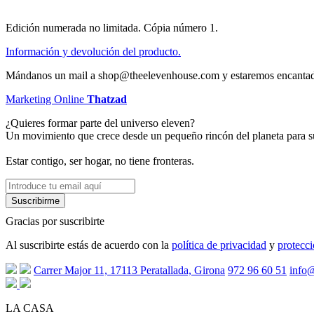
Edición numerada no limitada. Cópia número 1.
Información y devolución del producto.
Mándanos un mail a shop@theelevenhouse.com y estaremos encantad
Marketing Online
Thatzad
¿Quieres formar parte del universo eleven?
Un movimiento que crece desde un pequeño rincón del planeta para sup
Estar contigo, ser hogar, no tiene fronteras.
Gracias por suscribirte
Al suscribirte estás de acuerdo con la
política de privacidad
y
protecci
Carrer Major 11, 17113 Peratallada, Girona
972 96 60 51
info
LA CASA