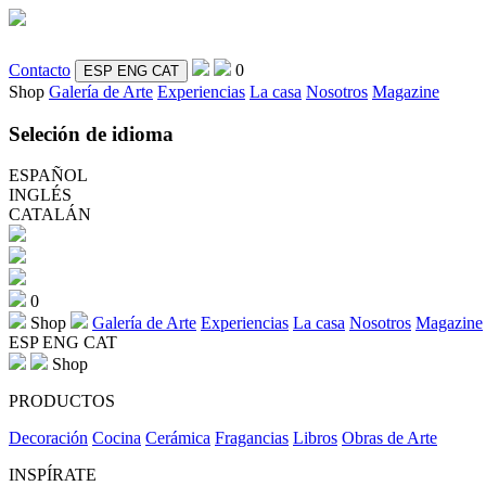
Contacto
0
ESP
ENG
CAT
Shop
Galería de Arte
Experiencias
La casa
Nosotros
Magazine
Seleción de idioma
ESPAÑOL
INGLÉS
CATALÁN
0
Shop
Galería de Arte
Experiencias
La casa
Nosotros
Magazine
ESP
ENG
CAT
Shop
PRODUCTOS
Decoración
Cocina
Cerámica
Fragancias
Libros
Obras de Arte
INSPÍRATE