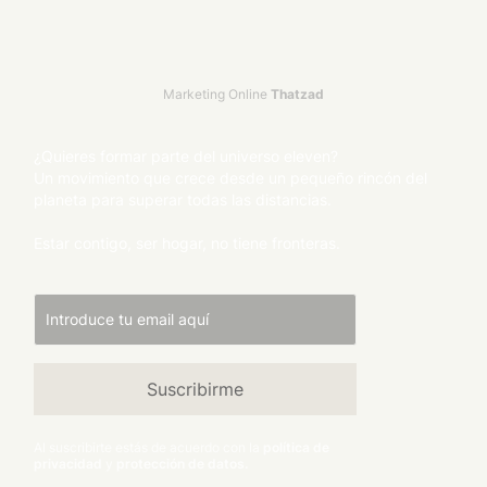
Marketing Online
Thatzad
¿Quieres formar parte del universo eleven?
Un movimiento que crece desde un pequeño rincón del
planeta para superar todas las distancias.
Estar contigo, ser hogar, no tiene fronteras.
Al suscribirte estás de acuerdo con la
política de
privacidad
y
protección de datos.