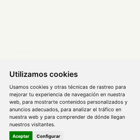
Arte
Libros
Obras de Arte
INFORMACIÓN ÚTIL
Envíos y devoluciones
Utilizamos cookies
Envío de obras de arte
Usamos cookies y otras técnicas de rastreo para
mejorar tu experiencia de navegación en nuestra
TEXTOS LEGALES
web, para mostrarte contenidos personalizados y
anuncios adecuados, para analizar el tráfico en
Aviso legal y política de privacidad
nuestra web y para comprender de dónde llegan
Política de cookies
nuestros visitantes.
Condiciones generales
Aceptar
Configurar