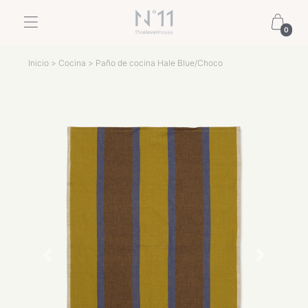
0
Inicio
>
Cocina
> Paño de cocina Hale Blue/Choco
Previous
Next