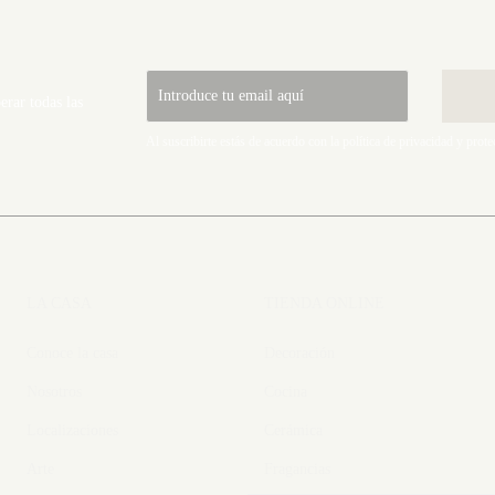
rar todas las
Al suscribirte estás de acuerdo con la
política de privacidad
y
prote
LA CASA
TIENDA ONLINE
Conoce la casa
Decoración
Nosotros
Cocina
Localizaciones
Cerámica
Arte
Fragancias