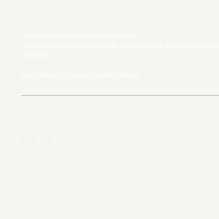
¿Quieres formar parte del universo eleven?
Un movimiento que crece desde un pequeño rincón del planeta para supe
distancias.
Estar contigo, ser hogar, no tiene fronteras.
Carrer Major 11, 17113
Peratallada, Girona