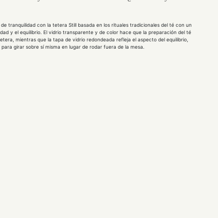
 tranquilidad con la tetera Still basada en los rituales tradicionales del té con un
dad y el equilibrio. El vidrio transparente y de color hace que la preparación del té
tetera, mientras que la tapa de vidrio redondeada refleja el aspecto del equilibrio,
para girar sobre sí misma en lugar de rodar fuera de la mesa.