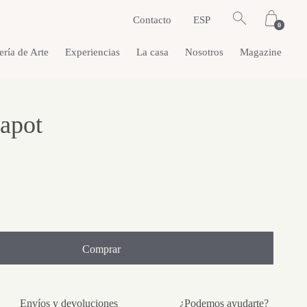
Contacto
ESP
0
ería de Arte
Experiencias
La casa
Nosotros
Magazine
eapot
Comprar
Envíos y devoluciones
¿Podemos ayudarte?