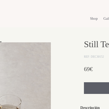
Shop
Gal
Still T
REF: DEC30152
69€
Descripción