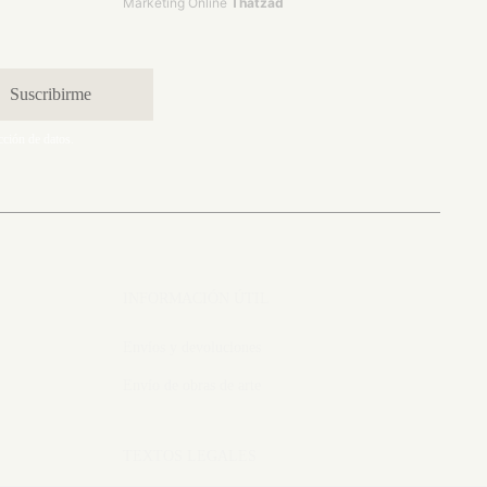
Marketing Online
Thatzad
cción de datos.
INFORMACIÓN ÚTIL
Envíos y devoluciones
Envío de obras de arte
TEXTOS LEGALES