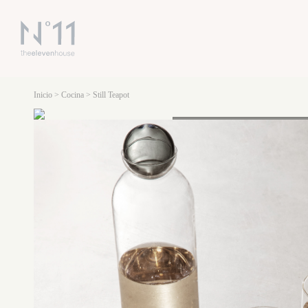
Inicio
>
Cocina
> Still Teapot
Loading...