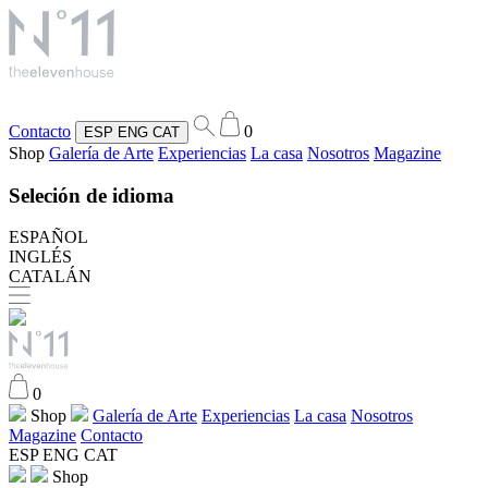
Contacto
0
ESP
ENG
CAT
Shop
Galería de Arte
Experiencias
La casa
Nosotros
Magazine
Seleción de idioma
ESPAÑOL
INGLÉS
CATALÁN
0
Shop
Galería de Arte
Experiencias
La casa
Nosotros
Magazine
Contacto
ESP
ENG
CAT
Shop