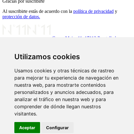
Gracias por suscribirte
Al suscribirte estás de acuerdo con la
política de privacidad
y
protección de datos.
Carrer Major 11, 17113 Peratallada,
Girona
972 96 60 51
info@theelevenhouse.com
Utilizamos cookies
LA CASA
Usamos cookies y otras técnicas de rastreo
Conoce la casa
Nosotros
Localizaciones
Arte
Experiencias
para mejorar tu experiencia de navegación en
nuestra web, para mostrarte contenidos
TIENDA ONLINE
personalizados y anuncios adecuados, para
Decoración
Cocina
Cerámica
Fragancias
Arte
Libros
Obras de Arte
analizar el tráfico en nuestra web y para
comprender de dónde llegan nuestros
INFORMACIÓN ÚTIL
visitantes.
Envíos y devoluciones
Envío de obras de arte
TEXTOS LEGALES
Aceptar
Configurar