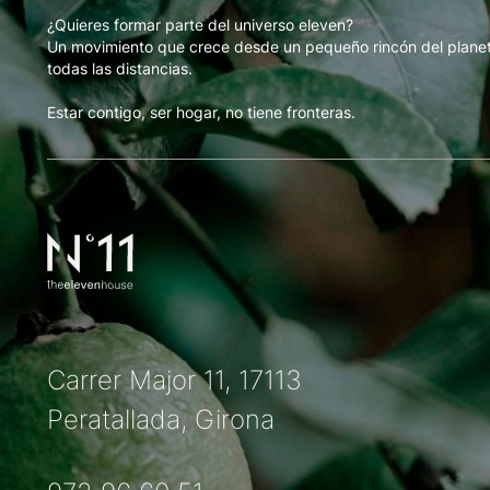
¿Quieres formar parte del universo eleven?
Un movimiento que crece desde un pequeño rincón del plane
todas las distancias.
Estar contigo, ser hogar, no tiene fronteras.
Carrer Major 11, 17113
Peratallada, Girona