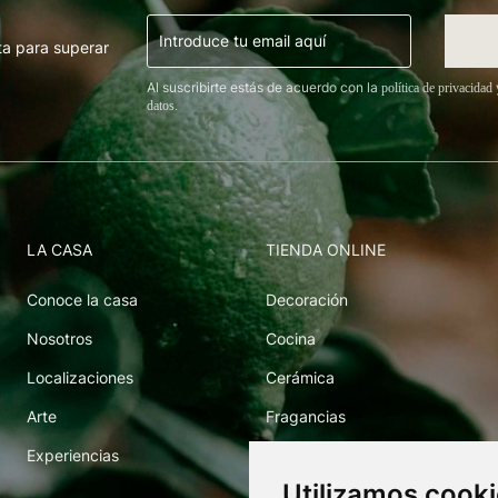
ta para superar
Al suscribirte estás de acuerdo con la
política de privacidad
datos.
LA CASA
TIENDA ONLINE
Conoce la casa
Decoración
Nosotros
Cocina
Localizaciones
Cerámica
Arte
Fragancias
Experiencias
Arte
Utilizamos cook
Libros