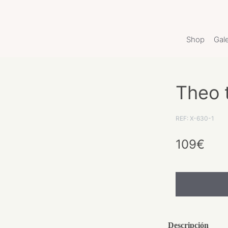
Shop
Gale
Theo 
REF: X-630-1
109€
Descripción