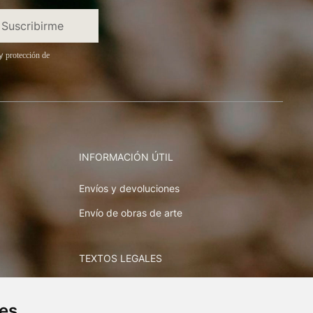
y
protección de
INFORMACIÓN ÚTIL
Envíos y devoluciones
Envío de obras de arte
TEXTOS LEGALES
Aviso legal y política de privacidad
ies