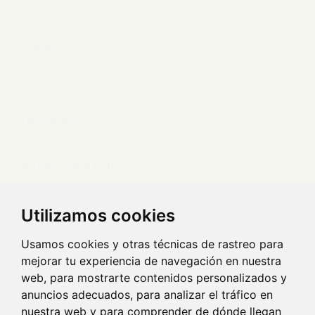
Cerámica
Fragancias
Arte
Libros
Obras de Arte
INFORMACIÓN ÚTIL
Envíos y devoluciones
Utilizamos cookies
Envío de obras de arte
Usamos cookies y otras técnicas de rastreo para
mejorar tu experiencia de navegación en nuestra
TEXTOS LEGALES
web, para mostrarte contenidos personalizados y
anuncios adecuados, para analizar el tráfico en
Aviso legal y política de privacidad
nuestra web y para comprender de dónde llegan