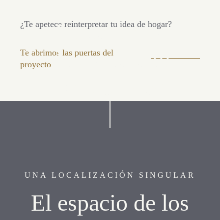
La casa que
¿Te apetece reinterpretar tu idea de hogar?
despertará tu
Te abrimos las puertas del
proyecto
sensibilidad
UNA LOCALIZACIÓN SINGULAR
El espacio de los