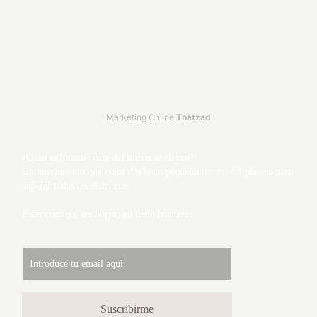
Marketing Online
Thatzad
¿Quieres formar parte del universo eleven?
Un movimiento que crece desde un pequeño rincón del planeta para
superar todas las distancias.
Estar contigo, ser hogar, no tiene fronteras.