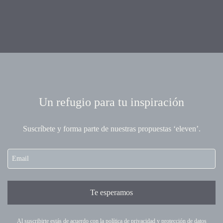
Un refugio para tu inspiración
Suscríbete y forma parte de nuestras propuestas ‘eleven’.
Te esperamos
Al suscribirte estás de acuerdo con la
política de privacidad
y
protección de datos