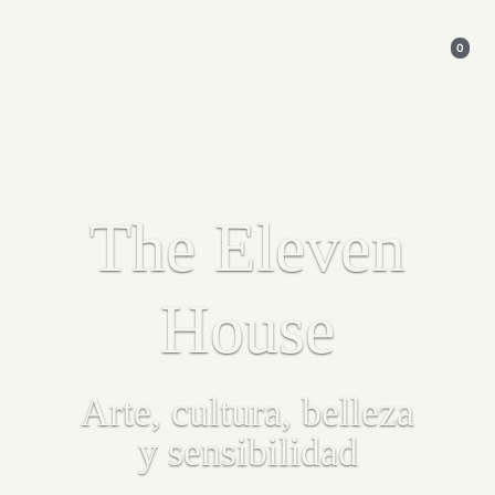
0
The Eleven
House
Arte, cultura, belleza
y sensibilidad