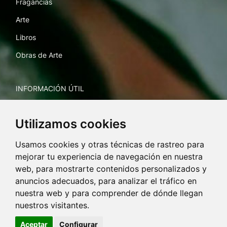
Fragancias
Arte
Libros
Obras de Arte
INFORMACIÓN ÚTIL
Envíos y devoluciones
Utilizamos cookies
Envío de obras de arte
Usamos cookies y otras técnicas de rastreo para
mejorar tu experiencia de navegación en nuestra
TEXTOS LEGALES
web, para mostrarte contenidos personalizados y
anuncios adecuados, para analizar el tráfico en
Aviso legal y política de privacidad
nuestra web y para comprender de dónde llegan
Política de cookies
nuestros visitantes.
Condiciones generales
Aceptar
Configurar