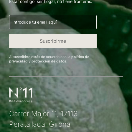
Estar contigo, ser hogar, no tiene fronteras.
Al suscribirte estás de acuerdo con la
política de
privacidad
y
protección de datos.
Carrer Major 11, 17113
Peratallada, Girona