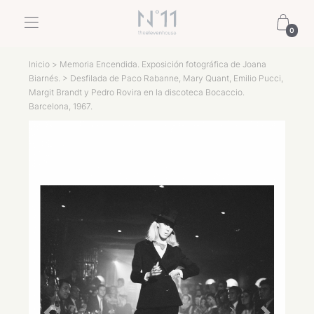
0
Inicio
>
Memoria Encendida. Exposición fotográfica de Joana
Biarnés.
> Desfilada de Paco Rabanne, Mary Quant, Emilio Pucci,
Margit Brandt y Pedro Rovira en la discoteca Bocaccio.
Barcelona, 1967.