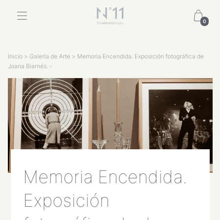
0
Inicio
>
Galería de Arte
> Memoria Encendida. Exposición fotográfica de
Joana Biarnés. -
Memoria Encendida.
Exposición