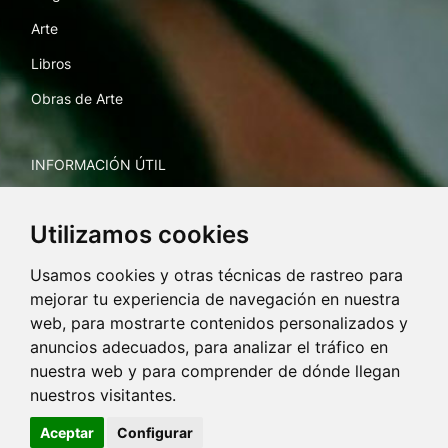
Arte
Libros
Obras de Arte
INFORMACIÓN ÚTIL
Envíos y devoluciones
Utilizamos cookies
Envío de obras de arte
Usamos cookies y otras técnicas de rastreo para
mejorar tu experiencia de navegación en nuestra
TEXTOS LEGALES
web, para mostrarte contenidos personalizados y
anuncios adecuados, para analizar el tráfico en
Aviso legal y política de privacidad
nuestra web y para comprender de dónde llegan
Política de cookies
nuestros visitantes.
Condiciones generales
Aceptar
Configurar