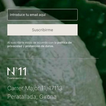
Al suscribirte estás de acuerdo con la
política de
privacidad
y
protección de datos.
Carrer Major 11, 17113
Peratallada, Girona