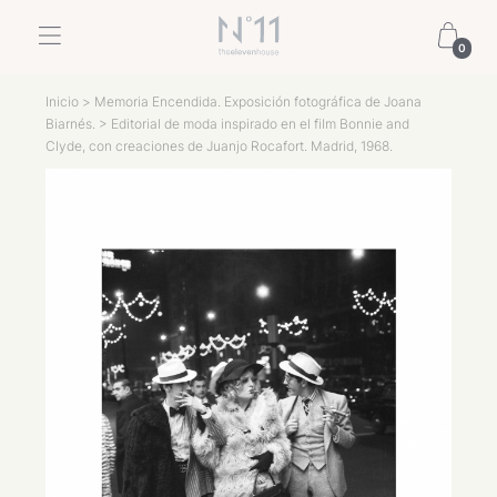
0
Inicio
>
Memoria Encendida. Exposición fotográfica de Joana
Biarnés.
> Editorial de moda inspirado en el film Bonnie and
Clyde, con creaciones de Juanjo Rocafort. Madrid, 1968.
Previous
Next